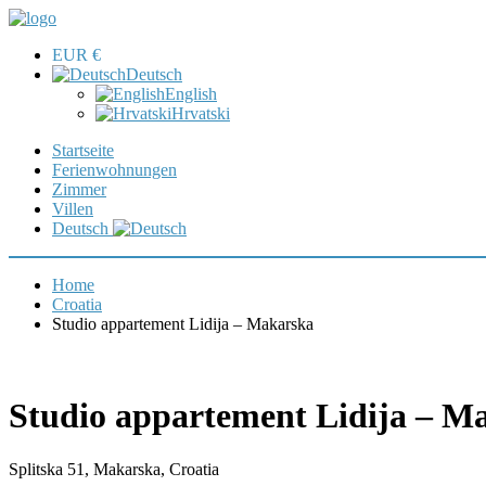
EUR €
Deutsch
English
Hrvatski
Startseite
Ferienwohnungen
Zimmer
Villen
Deutsch
Home
Croatia
Studio appartement Lidija – Makarska
Studio appartement Lidija – M
Splitska 51, Makarska, Croatia