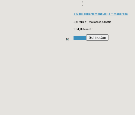
Studio appartement Lidija – Makarska
Splitska 51, Makarska, Croatia
€54,00
/nacht
Schließen
Buchen
13