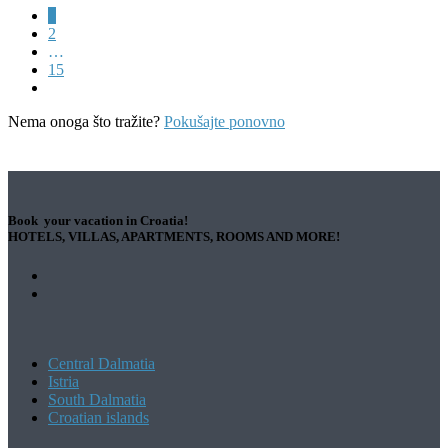
1
2
…
15
Nema onoga što tražite?
Pokušajte ponovno
Book your vacation in Croatia!
HOTELS, VILLAS, APARTMENTS, ROOMS AND MORE!
Central Dalmatia
Istria
South Dalmatia
Croatian islands