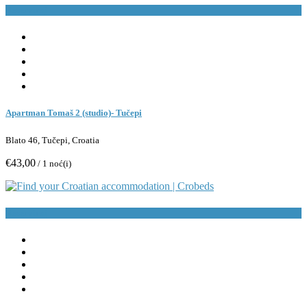
Rezerviraj
Apartman Tomaš 2 (studio)- Tučepi
Blato 46, Tučepi, Croatia
€43,00
/ 1 noć(i)
Rezerviraj