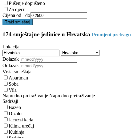
Pušenje dopušteno
Za djecu
Cijena od - do
Traži smještaj
174 smještajne jedinice u Hrvatska
Promjeni pretragu
Lokacija
Dolazak
Odlazak
Vrsta smještaja
Apartman
Soba
Vila
Napredno pretraživanje
Napredno pretraživanje
Sadržaji
Bazen
Dizalo
Jacuzzi kada
Klima uređaj
Kuhinja