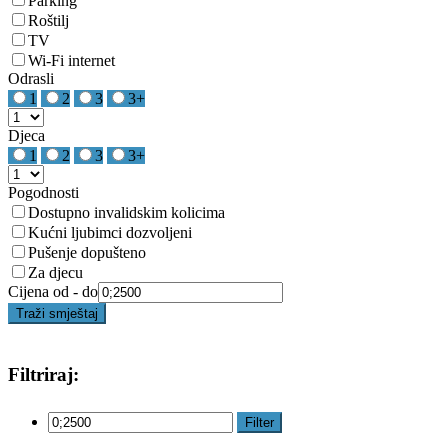
Parking
Roštilj
TV
Wi-Fi internet
Odrasli
1
2
3
3+
Djeca
1
2
3
3+
Pogodnosti
Dostupno invalidskim kolicima
Kućni ljubimci dozvoljeni
Pušenje dopušteno
Za djecu
Cijena od - do
Traži smještaj
Filtriraj:
Filter