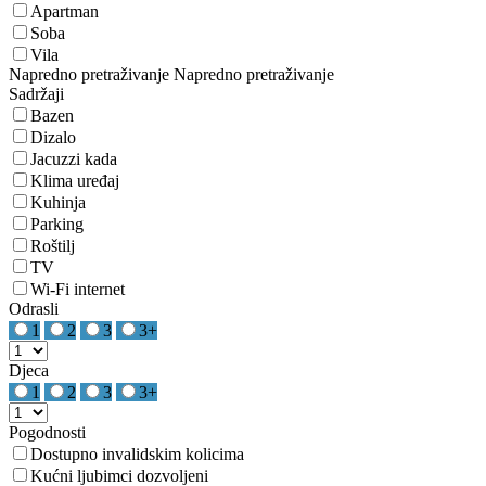
Apartman
Soba
Vila
Napredno pretraživanje
Napredno pretraživanje
Sadržaji
Bazen
Dizalo
Jacuzzi kada
Klima uređaj
Kuhinja
Parking
Roštilj
TV
Wi-Fi internet
Odrasli
1
2
3
3+
Djeca
1
2
3
3+
Pogodnosti
Dostupno invalidskim kolicima
Kućni ljubimci dozvoljeni