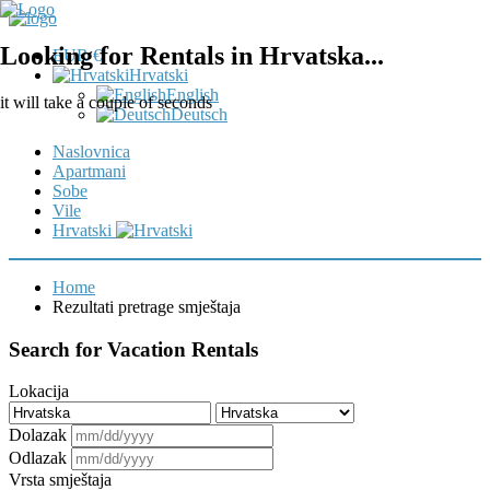
Looking for Rentals in Hrvatska...
EUR €
Hrvatski
English
it will take a couple of seconds
Deutsch
Naslovnica
Apartmani
Sobe
Vile
Hrvatski
Home
Rezultati pretrage smještaja
Search for Vacation Rentals
Lokacija
Dolazak
Odlazak
Vrsta smještaja