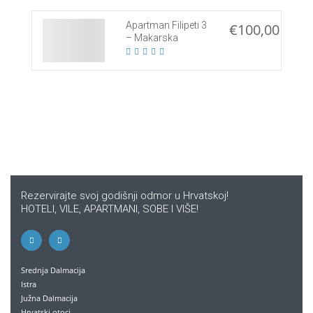
Apartman Filipeti 3
€100,00
– Makarska
Rezervirajte svoj godišnji odmor u Hrvatskoj!
HOTELI, VILE, APARTMANI, SOBE I VIŠE!
Srednja Dalmacija
Istra
Južna Dalmacija
Hrvatski otoci