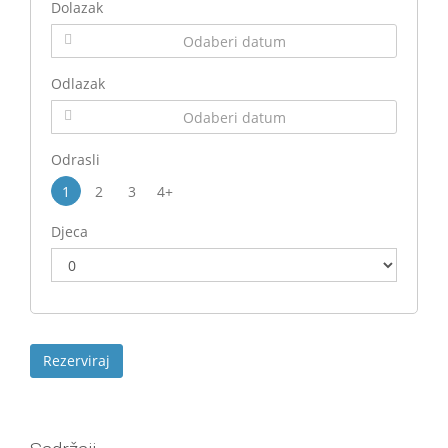
Dolazak
Odlazak
Odrasli
1
2
3
4+
Djeca