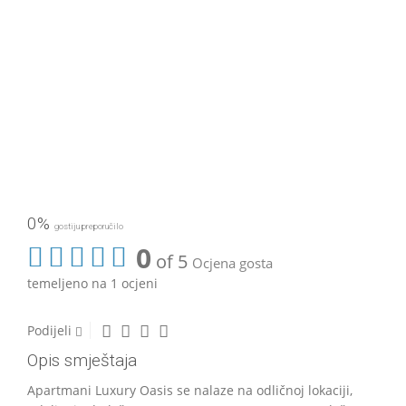
0%
gostiju preporučilo
0
of 5
Ocjena gosta
temeljeno na 1 ocjeni
Podijeli
Opis smještaja
Apartmani Luxury Oasis se nalaze na odličnoj lokaciji,